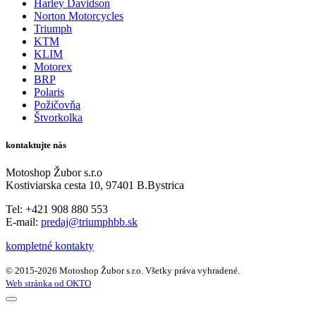
Harley Davidson
Norton Motorcycles
Triumph
KTM
KLIM
Motorex
BRP
Polaris
Požičovňa
Štvorkolka
kontaktujte nás
Motoshop Žubor s.r.o
Kostiviarska cesta 10, 97401 B.Bystrica
Tel: +421 908 880 553
E-mail:
predaj@triumphbb.sk
kompletné kontakty
© 2015-2026 Motoshop Žubor s.r.o. Všetky práva vyhradené.
Web stránka od OKTO