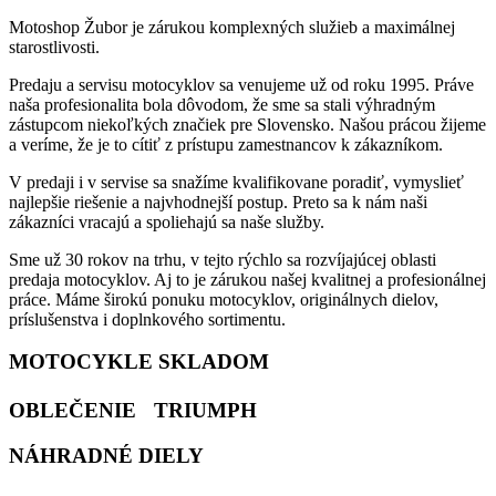
Motoshop Žubor je zárukou komplexných služieb a maximálnej
starostlivosti.
Predaju a servisu motocyklov sa venujeme už od roku 1995. Práve
naša profesionalita bola dôvodom, že sme sa stali výhradným
zástupcom niekoľkých značiek pre Slovensko. Našou prácou žijeme
a veríme, že je to cítiť z prístupu zamestnancov k zákazníkom.
V predaji i v servise sa snažíme kvalifikovane poradiť, vymyslieť
najlepšie riešenie a najvhodnejší postup. Preto sa k nám naši
zákazníci vracajú a spoliehajú sa naše služby.
Sme už 30 rokov na trhu, v tejto rýchlo sa rozvíjajúcej oblasti
predaja motocyklov. Aj to je zárukou našej kvalitnej a profesionálnej
práce. Máme širokú ponuku motocyklov, originálnych dielov,
príslušenstva i doplnkového sortimentu.
MOTOCYKLE SKLADOM
OBLEČENIE TRIUMPH
NÁHRADNÉ DIELY