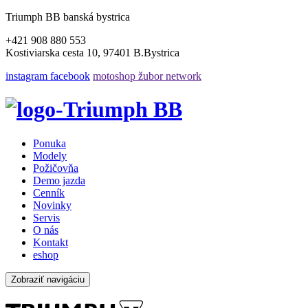
Triumph BB banská bystrica
+421 908 880 553
Kostiviarska cesta 10, 97401 B.Bystrica
instagram
facebook
motoshop žubor network
Ponuka
Modely
Požičovňa
Demo jazda
Cenník
Novinky
Servis
O nás
Kontakt
eshop
Zobraziť navigáciu