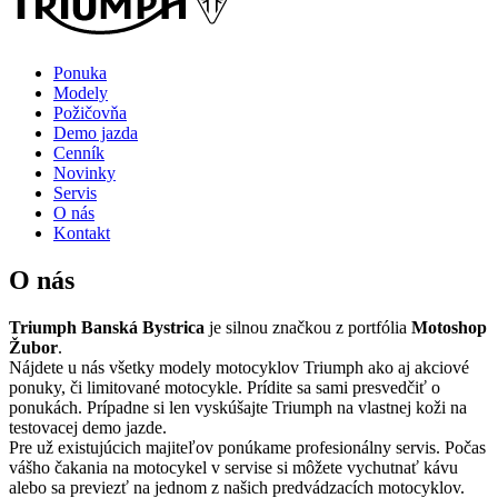
Ponuka
Modely
Požičovňa
Demo jazda
Cenník
Novinky
Servis
O nás
Kontakt
O nás
Triumph Banská Bystrica
je silnou značkou z portfólia
Motoshop
Žubor
.
Nájdete u nás všetky modely motocyklov Triumph ako aj akciové
ponuky, či limitované motocykle. Prídite sa sami presvedčiť o
ponukách. Prípadne si len vyskúšajte Triumph na vlastnej koži na
testovacej demo jazde.
Pre už existujúcich majiteľov ponúkame profesionálny servis. Počas
vášho čakania na motocykel v servise si môžete vychutnať kávu
alebo sa previezť na jednom z našich predvádzacích motocyklov.