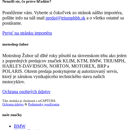
Nenašli ste, čo práve hľadáte?
Pomôžeme vám. Vyberte si čokoľvek zo stránok nášho importéra,
pošlite info na náš mail
predaj@triumphbb.sk
a o všetko ostatné sa
postárame.
Prejsť na stránku importéra
motoshop žubor
Motoshop Žubor už dlhé roky pôsobí na slovenskom trhu ako jeden
z popredných predajcov značiek KLIM, KTM, BMW, TRIUMPH,
HARLEY-DAVIDSON, NORTON, MOTOREX, BRP a
POLARIS. Okrem predaja poskytujeme aj autorizovaný servis,
ktorý je zárukou vynikajúceho technického stavu našich
motocyklov.
Ochrana osobných údajov
Táto stránka je chránená s reCAPTCHA.
Ochrana údajov
&
Podmienky používania
.
naše značky
BMW